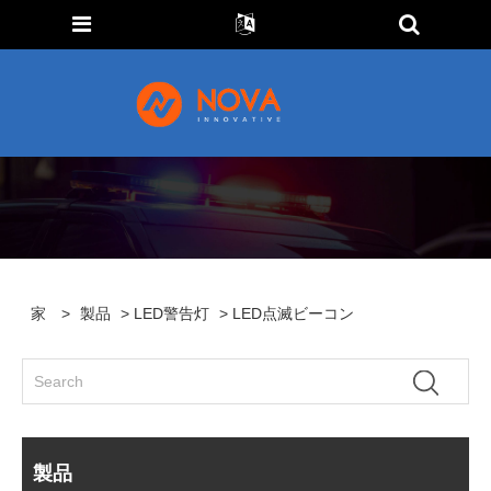
家
>
製品
>
LED警告灯
> LED点滅ビーコン
製品