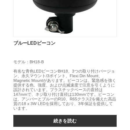
ブルーLEDビーコン
モデル：BH18-B
有名な青色LEDビーコンBH18、3つの取り付けバージョ
ン、永久マウント/3ポイント、Flexi Din Mount、
Magnetic Mountがあります。ビーコンは、緊急感を強く
提供する色、強度、および点滅速度で注意を引くように
設計されています。プラスチックベースの直径は
147mmで、ネジ取り付け直径は130mmです。ビーコン
は、アンバーとブルーのR10、R65クラス2を備えた高品
質の18 x 3W LEDを採用しており、3年保証を提供して
います。
続きを読む