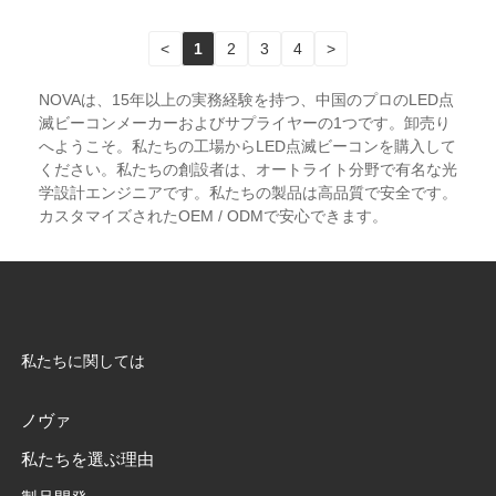
<
1
2
3
4
>
NOVAは、15年以上の実務経験を持つ、中国のプロのLED点
滅ビーコンメーカーおよびサプライヤーの1つです。卸売り
へようこそ。私たちの工場からLED点滅ビーコンを購入して
ください。私たちの創設者は、オートライト分野で有名な光
学設計エンジニアです。私たちの製品は高品質で安全です。
カスタマイズされたOEM / ODMで安心できます。
私たちに関しては
ノヴァ
私たちを選ぶ理由