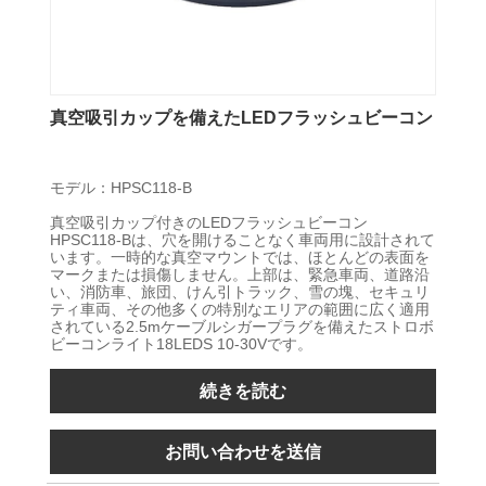
真空吸引カップを備えたLEDフラッシュビーコン
モデル：HPSC118-B
真空吸引カップ付きのLEDフラッシュビーコン
HPSC118-Bは、穴を開けることなく車両用に設計されて
います。一時的な真空マウントでは、ほとんどの表面を
マークまたは損傷しません。上部は、緊急車両、道路沿
い、消防車、旅団、けん引トラック、雪の塊、セキュリ
ティ車両、その他多くの特別なエリアの範囲に広く適用
されている2.5mケーブルシガープラグを備えたストロボ
ビーコンライト18LEDS 10-30Vです。
続きを読む
お問い合わせを送信