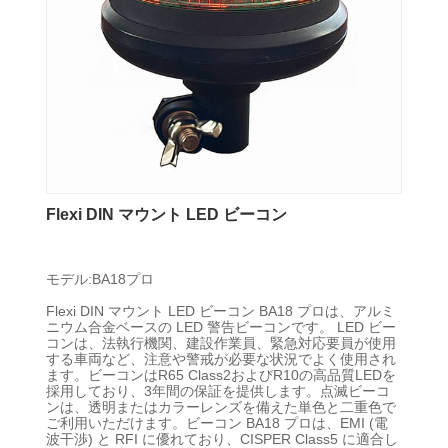
Flexi DIN マウント LED ビーコン
モデル:BA18プロ
Flexi DIN マウント LED ビーコン BA18 プロは、アルミ
ニウム合金ベースの LED 警告ビーコンです。 LED ビー
コンは、法執行機関、建設作業員、緊急対応要員が使用
する車両など、注意や警戒が必要な状況でよく使用され
ます。ビーコンはR65 Class2およびR10の高品質LEDを
採用しており、3年間の保証を提供します。点滅ビーコ
ンは、透明またはカラーレンズを備えた単色と二重色で
ご利用いただけます。ビーコン BA18 プロは、EMI (電
波干渉) と RFI に優れており、CISPER Class5 に適合し