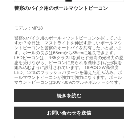
警察のバイク用のポールマウントビーコン
モデル：MP18
警察のバイク用のポールマウントビーコンを探していま
すか？今日は、マストライトを伸ばす新しいポールマウ
ントビーコンと警察のオートバイを共有したいと思いま
す。ポールの長さは65cmから85cmに延長できます。
LEDビーコンは、R65クラスIIを満たす最高の光出力の恩
恵を受けながら、ビーコンに見られる洗練された形状を
組み込むように設計されています。 18PCS 3W高強度
LED、12％のフラッシュパターンを備えた組み込み、ポ
ールマウントビーコンが強力で強力になります。ポール
マウントビーコンは10V -30Vのマルチボルテージです。
続きを読む
お問い合わせを送信