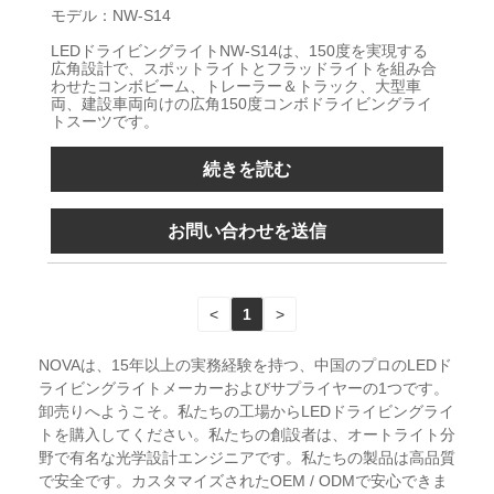
モデル：NW-S14
LEDドライビングライトNW-S14は、150度を実現する
広角設計で、スポットライトとフラッドライトを組み合
わせたコンボビーム、トレーラー＆トラック、大型車
両、建設車両向けの広角150度コンボドライビングライ
トスーツです。
続きを読む
お問い合わせを送信
<
1
>
NOVAは、15年以上の実務経験を持つ、中国のプロのLEDド
ライビングライトメーカーおよびサプライヤーの1つです。
卸売りへようこそ。私たちの工場からLEDドライビングライ
トを購入してください。私たちの創設者は、オートライト分
野で有名な光学設計エンジニアです。私たちの製品は高品質
で安全です。カスタマイズされたOEM / ODMで安心できま