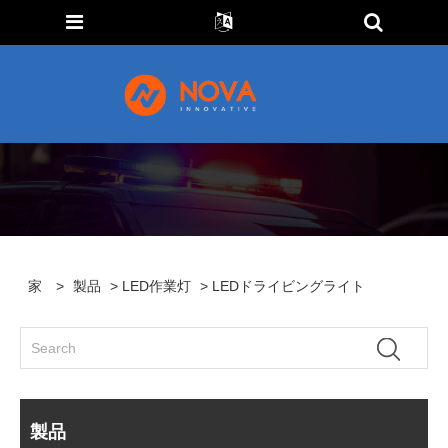
家
>
製品
>
LED作業灯
> LEDドライビングライト
製品