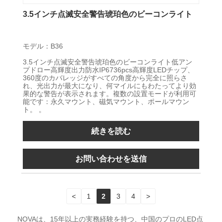
3.5インチ点滅安全警告琥珀色のビーコンライト
モデル：B36
3.5インチ点滅安全警告琥珀色のビーコンライト低アン
プドロー高輝度出力防水IP6736pcs高輝度LEDチップ、
360度のカバレッジがすべての角度から完全に照らさ
れ、光出力が最大になり、何マイルにもわたってより効
果的な警告が表示されます。複数の設置モードが利用可
能です：永久マウント、磁気マウント、ポールマウン
ト。 。
続きを読む
お問い合わせを送信
<
1
2
3
4
>
NOVAは、15年以上の実務経験を持つ、中国のプロのLED点