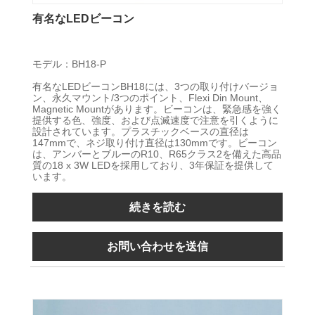
有名なLEDビーコン
モデル：BH18-P
有名なLEDビーコンBH18には、3つの取り付けバージョ
ン、永久マウント/3つのポイント、Flexi Din Mount、
Magnetic Mountがあります。ビーコンは、緊急感を強く
提供する色、強度、および点滅速度で注意を引くように
設計されています。プラスチックベースの直径は
147mmで、ネジ取り付け直径は130mmです。ビーコン
は、アンバーとブルーのR10、R65クラス2を備えた高品
質の18 x 3W LEDを採用しており、3年保証を提供して
います。
続きを読む
お問い合わせを送信