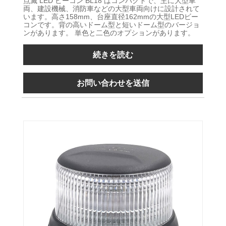
点滅 LED ビーコン BL18 はコンパクトで、主に大型車
両、建設機械、消防車などの大型車両向けに設計されて
います。高さ158mm、台座直径162mmの大型LEDビー
コンです。背の高いドーム型と短いドーム型のバージョ
ンがあります。 単色と二色のオプションがあります。
続きを読む
お問い合わせを送信