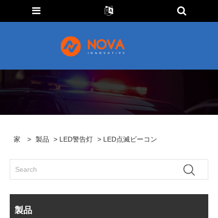
家
>
製品
>
LED警告灯
> LED点滅ビーコン
製品