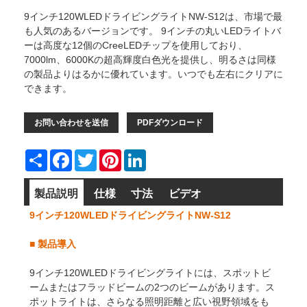
9インチ120WLEDドライビングライトNW-S12は、市場で最
も人気のあるバージョンです。 9インチの丸いLEDライトバ
ーは高度な12個のCreeLEDチップを使用しており、
7000lm、6000Kの超高輝度白色光を提供し、明るさは同様
の製品よりはるかに優れています。いつでも左右にクリアに
できます。
お問い合わせを送信
PDFダウンロード
Share
Facebook
Twitter
Pinterest
LinkedIn
製品説明
仕様
寸法
ビデオ
9インチ120WLEDドライビングライトNW-S12
■
製品導入
9インチ120WLEDドライビングライトには、スポットビ
ームまたはフラッドビームの2つのビームがあります。ス
ポットライトは、さらなる照明距離と広い視野領域をも