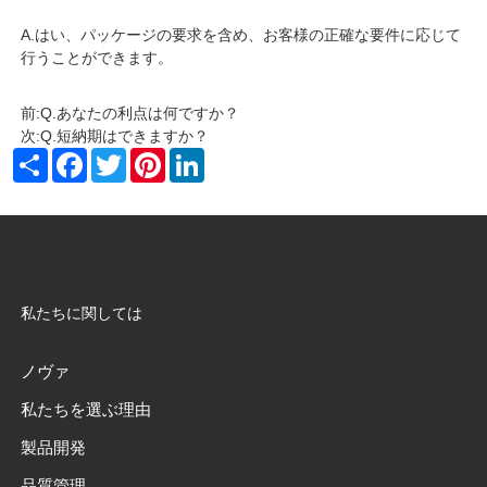
A.はい、パッケージの要求を含め、お客様の正確な要件に応じて
行うことができます。
前:
Q.あなたの利点は何ですか？
次:
Q.短納期はできますか？
Share
Facebook
Twitter
Pinterest
LinkedIn
私たちに関しては
ノヴァ
私たちを選ぶ理由
製品開発
品質管理