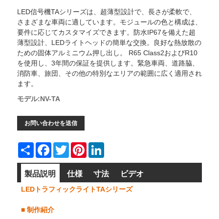
LED信号機TAシリーズは、超薄型設計で、長さが柔軟で、
さまざまな車両に適しています。モジュールの色と構成は、
要件に応じてカスタマイズできます。防水IP67を備えた超
薄型設計、LEDライトヘッドの簡単な交換。良好な熱放散の
ための固体アルミニウム押し出し。 R65 Class2およびR10
を使用し、3年間の保証を提供します。緊急車両、道路脇、
消防車、旅団、その他の特別なエリアの範囲に広く適用され
ます。
モデル:NV-TA
お問い合わせを送信
Share
Facebook
Twitter
Pinterest
LinkedIn
製品説明
仕様
寸法
ビデオ
LEDトラフィックライトTAシリーズ
■
制作紹介