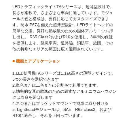
LEDトラフィックライトTAシリーズは、超薄型設計で、
長さが柔軟で、さまざまな車両に適しています。モジュ
ールの色と構成は、要件に応じてカスタマイズできま
す。防水IP67を備えた超薄型設計、LEDライトヘッドの
簡単な交換。良好な熱放散のための固体アルミニウム押
し出し。 R65 Class2およびR10を使用し、3年間の保証
を提供します。緊急車両、道路脇、消防車、旅団、その
他の特別なエリアの範囲に広く適用されています。
■
機能とアプリケーション
1.LED信号機TAシリーズは1.1â€高さの薄型デザインで、
5つの長さを選択できます
2.単色または二色または分割色で利用できます。
3.効率的な耳の散逸のための頑丈なアルミニウムハウジン
グは寿命を延ばします
4.ネジまたはブラケットマウントで簡単に取り付ける
5. Lightheadモジュールは、SAE、R65 class2、および
R10に適合し、それを上回っています。