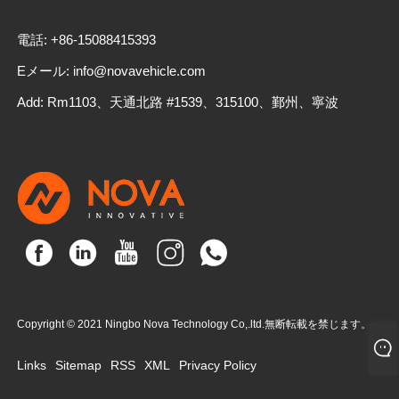
電話: +86-15088415393
Eメール: info@novavehicle.com
Add: Rm1103、天通北路 #1539、315100、鄞州、寧波
Copyright © 2021 Ningbo Nova Technology Co,.ltd.無断転載を禁じます。
Links
Sitemap
RSS
XML
Privacy Policy