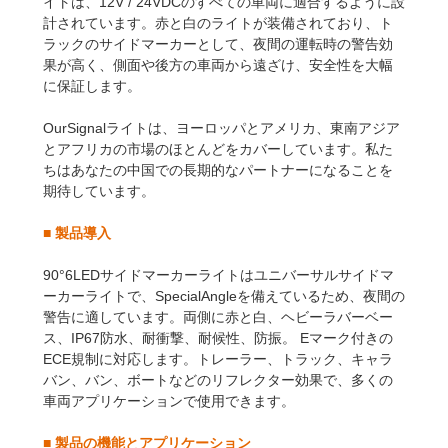
イトは、12V / 24VDCのすべての車両に適合するように設
計されています。赤と白のライトが装備されており、ト
ラックのサイドマーカーとして、夜間の運転時の警告効
果が高く、側面や後方の車両から遠ざけ、安全性を大幅
に保証します。
OurSignalライトは、ヨーロッパとアメリカ、東南アジア
とアフリカの市場のほとんどをカバーしています。私た
ちはあなたの中国での長期的なパートナーになることを
期待しています。
■
製品導入
90°6LEDサイドマーカーライトはユニバーサルサイドマ
ーカーライトで、SpecialAngleを備えているため、夜間の
警告に適しています。両側に赤と白、ヘビーラバーベー
ス、IP67防水、耐衝撃、耐候性、防振。 Eマーク付きの
ECE規制に対応します。トレーラー、トラック、キャラ
バン、バン、ボートなどのリフレクター効果で、多くの
車両アプリケーションで使用できます。
■
製品の機能とアプリケーション